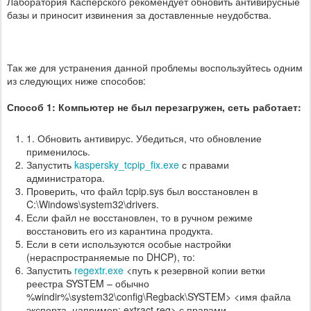
Лаборатория Касперского рекомендует обновить антивирусные
базы и приносит извинения за доставленные неудобства.
Так же для устранения данной проблемы воспользуйтесь одним
из следующих ниже способов:
Способ 1: Компьютер не был перезагружен, сеть работает:
1. Обновить антивирус. Убедиться, что обновление
применилось.
Запустить
kaspersky_tcpip_fix.exe
с правами
администратора.
Проверить, что файл tcpip.sys был восстановлен в
C:\Windows\system32\drivers.
Если файл не восстановлен, то в ручном режиме
восстановить его из карантина продукта.
Если в сети используются особые настройки
(нераспространяемые по DHCP), то:
Запустить
regextr.exe
<путь к резервной копии ветки
реестра SYSTEM – обычно
%windir%\system32\config\Regback\SYSTEM> <имя файла
экспорта, например: extract.reg> с правами