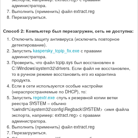
администратора.
Выполнить (применить) файл extract.reg
Перезагрузиться.
Способ 2: Компьютер был перезагружен, сеть не доступна:
Отключить защиту антивируса (исключить повторное
детектирование).
Запустить
kaspersky_tcpip_fix.exe
с правами
администратора.
Проверить, что файл tcpip.sys был восстановлен в
C:\Windows\system32\drivers. Если файл не восстановлен,
то в ручном режиме восстановить его из карантина
продукта.
Если в сети используются особые настройки
(нераспространяемые по DHCP), то:
Запустить
regextr.exe
<путь к резервной копии ветки
реестра SYSTEM – обычно
%windir%\system32\config\Regback\SYSTEM> <имя файла
экспорта, например: extract.reg> с правами
администратора.
Выполнить (применить) файл extract.reg
Перезагрузиться.